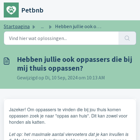
Doorgaan naar hoofdinhoud
Petbnb
Startpagina
...
Hebben jullie ook oppassers die bij mij thuis oppassen?
Hebben jullie ook oppassers die bij
mij thuis oppassen?
Gewijzigd op Di, 10 Sep, 2024 om 10:13 AM
Jazeker! Om oppassers te vinden die bij jou thuis komen
oppassen zoek je naar "oppas aan huis". Dit kan zowel voor
honden als katten.
Let op: het maximale aantal viervoeters dat je kan invullen is