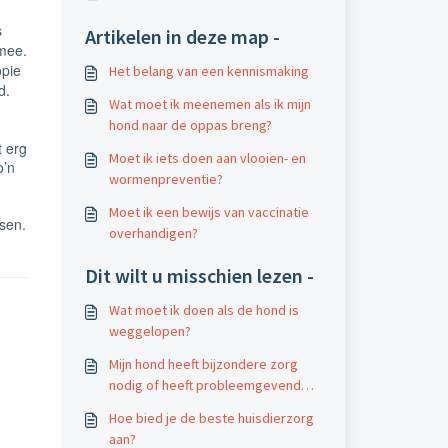
s
Artikelen in deze map -
ee.
opie
Het belang van een kennismaking
d.
Wat moet ik meenemen als ik mijn
hond naar de oppas breng?
t erg
Moet ik iets doen aan vlooien- en
o’n
wormenpreventie?
Moet ik een bewijs van vaccinatie
sen.
overhandigen?
Dit wilt u misschien lezen -
Wat moet ik doen als de hond is
weggelopen?
Mijn hond heeft bijzondere zorg
nodig of heeft probleemgevend
gedrag
Hoe bied je de beste huisdierzorg
aan?