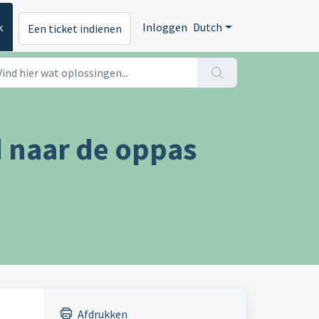
k
Inloggen
Dutch
Een ticket indienen
 naar de oppas
Afdrukken