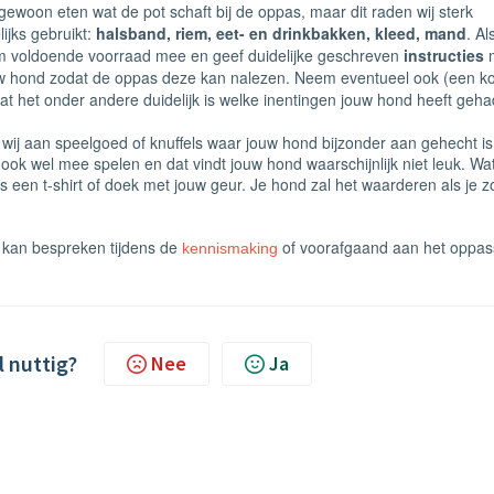
gewoon eten wat de pot schaft bij de oppas, maar dit raden wij sterk
ijks gebruikt:
halsband, riem, eet- en drinkbakken, kleed, mand
. Al
m voldoende voorraad mee en geef duidelijke geschreven
instructies
m
uw hond zodat de oppas deze kan nalezen. Neem eventueel ook (een k
 het onder andere duidelijk is welke inentingen jouw hond heeft geha
 wij aan speelgoed of knuffels waar jouw hond bijzonder aan gehecht is
 ook wel mee spelen en dat vindt jouw hond waarschijnlijk niet leuk. Wa
een t-shirt of doek met jouw geur. Je hond zal het waarderen als je z
s kan bespreken tijdens de
of voorafgaand aan het oppas
kennismaking
l nuttig?
Nee
Ja