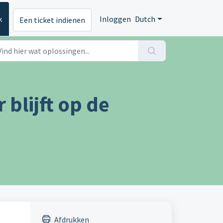
k
Inloggen
Dutch
Een ticket indienen
blijft op de
Afdrukken